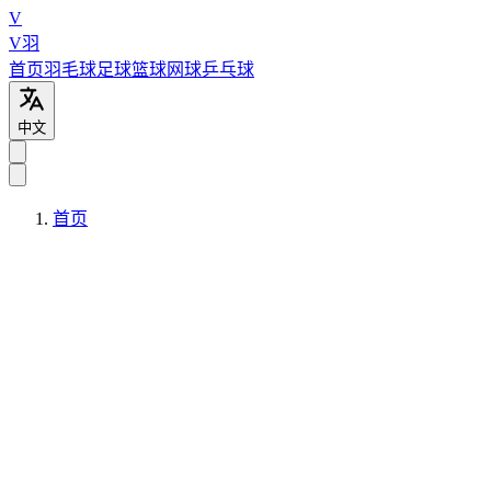
V
V羽
首页
羽毛球
足球
篮球
网球
乒乓球
中文
首页