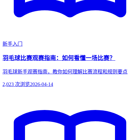
新手入门
羽毛球比赛观赛指南：如何看懂一场比赛？
羽毛球新手观赛指南，教你如何理解比赛流程和规则要点
2,023
次浏览
2026-04-14