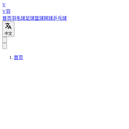
V
V羽
首页
羽毛球
足球
篮球
网球
乒乓球
中文
首页