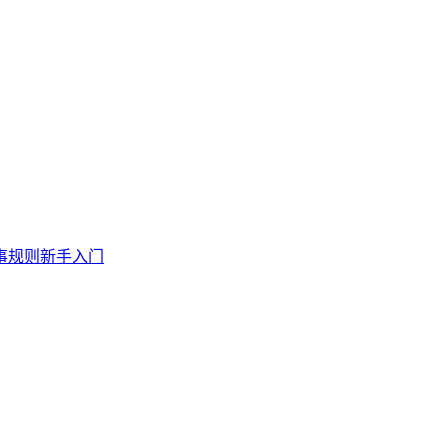
事规则
新手入门