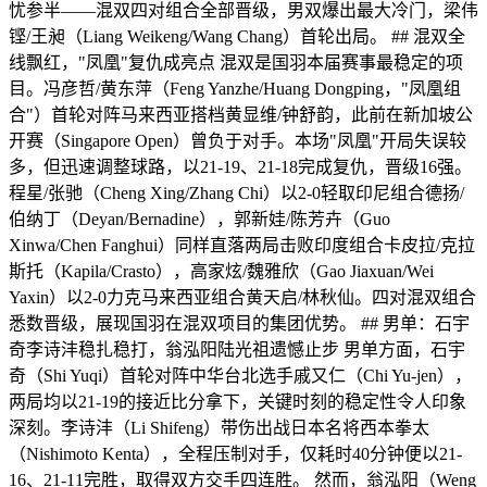
忧参半——混双四对组合全部晋级，男双爆出最大冷门，梁伟
铿/王昶（Liang Weikeng/Wang Chang）首轮出局。 ## 混双全
线飘红，"凤凰"复仇成亮点 混双是国羽本届赛事最稳定的项
目。冯彦哲/黄东萍（Feng Yanzhe/Huang Dongping，"凤凰组
合"）首轮对阵马来西亚搭档黄显维/钟舒韵，此前在新加坡公
开赛（Singapore Open）曾负于对手。本场"凤凰"开局失误较
多，但迅速调整球路，以21-19、21-18完成复仇，晋级16强。
程星/张驰（Cheng Xing/Zhang Chi）以2-0轻取印尼组合德扬/
伯纳丁（Deyan/Bernadine），郭新娃/陈芳卉（Guo
Xinwa/Chen Fanghui）同样直落两局击败印度组合卡皮拉/克拉
斯托（Kapila/Crasto），高家炫/魏雅欣（Gao Jiaxuan/Wei
Yaxin）以2-0力克马来西亚组合黄天启/林秋仙。四对混双组合
悉数晋级，展现国羽在混双项目的集团优势。 ## 男单：石宇
奇李诗沣稳扎稳打，翁泓阳陆光祖遗憾止步 男单方面，石宇
奇（Shi Yuqi）首轮对阵中华台北选手戚又仁（Chi Yu-jen），
两局均以21-19的接近比分拿下，关键时刻的稳定性令人印象
深刻。李诗沣（Li Shifeng）带伤出战日本名将西本拳太
（Nishimoto Kenta），全程压制对手，仅耗时40分钟便以21-
16、21-11完胜，取得双方交手四连胜。 然而，翁泓阳（Weng