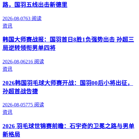
路，国羽五线出击新德里
2026-08-07
63
阅读
资讯
韩国大师赛战报：国羽首日8胜1负强势出击 孙超三
局逆转领衔男单四将
2026-08-06
216
阅读
资讯
2026韩国羽毛球大师赛开战：国羽00后小将出征，
孙超首战告捷
2026-08-05
775
阅读
资讯
2026 羽毛球世锦赛前瞻：石宇奇的卫冕之路与男单
新格局