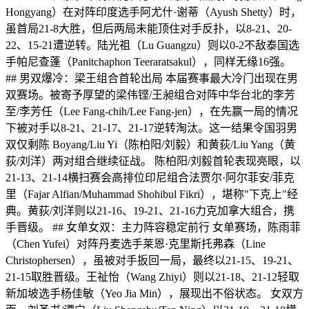
Hongyang）在对阵印度选手阿尤什·谢蒂（Ayush Shetty）时，
虽首局21-8大胜，但后两局未能顶住对手反扑，以8-21、20-
22、15-21遭逆转。陆光祖（Lu Guangzu）则以0-2不敌泰国选
手帕尼查蓬（Panitchaphon Teeraratsakul），同样无缘16强。
## 男双爆冷：梁王组合首轮出局 本届赛事最大冷门出现在男
双赛场。被寄予厚望的梁伟铿/王昶组合对阵中华台北的李芳
至/李芳任（Lee Fang-chih/Lee Fang-jen），在先赢一局的情况
下被对手以8-21、21-17、21-17逆转淘汰。这一结果令国羽男
双仅剩陈 Boyang/Liu Yi（陈柏阳/刘毅）和黄荻/Liu Yang（黄
荻/刘洋）两对组合继续征战。 陈柏阳/刘毅首轮表现亮眼，以
21-13、21-14横扫赛会高排位印尼组合法贾尔·阿尔菲安/菲克
里（Fajar Alfian/Muhammad Shohibul Fikri），堪称"下克上"经
典。黄荻/刘洋则以21-16、19-21、21-16力克加拿大组合，携
手晋级。 ## 女单女双：主力阵容稳定前行 女单赛场，陈雨菲
（Chen Yufei）对阵丹麦选手莱恩·克里斯托弗森（Line
Christophersen），虽被对手扳回一局，最终以21-15、19-21、
21-15取胜晋级。王祉怡（Wang Zhiyi）则以21-18、21-12轻取
新加坡选手杨佳敏（Yeo Jia Min），展现出不俗状态。 女双方