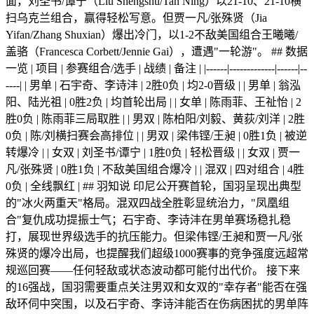
面，刘圣书/谭宁（Liu Shengshu/Tan Ning）以21-10、21-10横
扫乌克兰组合，赢得轻松写意。但贾一凡/张殊贤（Jia
Yifan/Zhang Shuxian）爆出冷门，以1-2不敌美国组合王曦曦/
盖骆（Francesca Corbett/Jennie Gai），遭遇"一轮游"。 ## 数据
一览 | 项目 | 参赛组合/选手 | 战绩 | 备注 | |------|-------------|------|--
----| | 男单 | 石宇奇、李诗沣 | 2胜0负 | 均2-0晋级 | | 男单 | 翁泓
阳、陆光祖 | 0胜2负 | 均首轮出局 | | 女单 | 陈雨菲、王祉怡 | 2
胜0负 | 陈雨菲三局取胜 | | 男双 | 陈柏阳/刘毅、黄荻/刘洋 | 2胜
0负 | 陈/刘横扫赛会高排位 | | 男双 | 梁伟铿/王昶 | 0胜1负 | 被逆
转爆冷 | | 女双 | 刘圣书/谭宁 | 1胜0负 | 轻松晋级 | | 女双 | 贾一
凡/张殊贤 | 0胜1负 | 不敌美国组合爆冷 | | 混双 | 四对组合 | 4胜
0负 | 全线飘红 | ## 羽知说 印尼公开赛首轮，国羽呈现出典型
的"冰火两重天"格局。混双四战全胜彰显统治力，"凤凰组
合"复仇成功提振士气；石宇奇、李诗沣在男单赛场稳扎稳
打，展现世界级选手的抗压能力。但梁伟铿/王昶和贾一凡/张
殊贤的爆冷出局，也提醒我们超级1000赛事的竞争强度远超常
规巡回赛——任何轻敌或状态波动都可能付出代价。 接下来
的16强战，国羽需要重点关注男双和女双的"幸存者"能否在强
敌环伺中突围，以及石宇奇、李诗沣能否在伤病困扰的男单阵