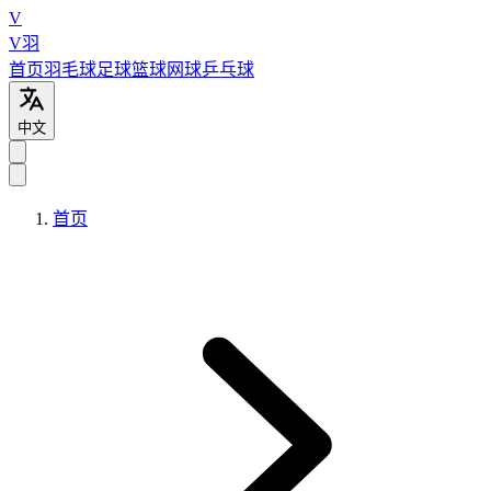
V
V羽
首页
羽毛球
足球
篮球
网球
乒乓球
中文
首页