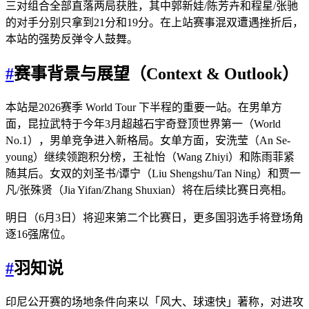
三对组合全部直落两局获胜，其中郭新娃/陈芳卉和程星/张驰
的对手分别只拿到21分和19分。在上站赛事混双遭遇挫折后，
本站的强势反弹令人鼓舞。
#
赛事背景与展望（Context & Outlook）
本站是2026赛季 World Tour 下半程的重要一站。在男单方
面，昆拉武特于今年3月超越石宇奇登顶世界第一（World
No.1），男单竞争进入新格局。女单方面，安洗莹（An Se-
young）继续领跑积分榜，王祉怡（Wang Zhiyi）和陈雨菲紧
随其后。女双的刘圣书/谭宁（Liu Shengshu/Tan Ning）和贾一
凡/张殊贤（Jia Yifan/Zhang Shuxian）将在后续比赛日亮相。
明日（6月3日）将迎来第二个比赛日，更多国羽选手将登场角
逐16强席位。
#
羽知说
印尼公开赛的场地条件向来以「风大、球速快」著称，对进攻