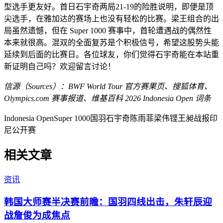
型选手更友好。首日石宇奇两局21-19的险胜说明，即便是顶
尖选手，在雅加达的赛场上也没有轻松的比赛。梁王组合的出
局虽然遗憾，但在 Super 1000 赛事中，首轮遭遇战的偶然性
本来就很高。混双的全面复苏是个积极信号，希望这股势头能
延续到后面的比赛日。各位球友，你们觉得石宇奇能在本站重
新证明自己吗？欢迎留言讨论！
信源（Sources）：BWF World Tour 官方赛果页、搜狐体育、
Olympics.com 赛事报道、维基百科 2026 Indonesia Open 词条
Indonesia Open
Super 1000
国羽
石宇奇
陈雨菲
梁伟铿
王昶
战报
印
尼公开赛
相关文章
资讯
韩国大师赛半决赛前瞻：国羽四线出击，朱轩辰迎
战詹俊为成焦点