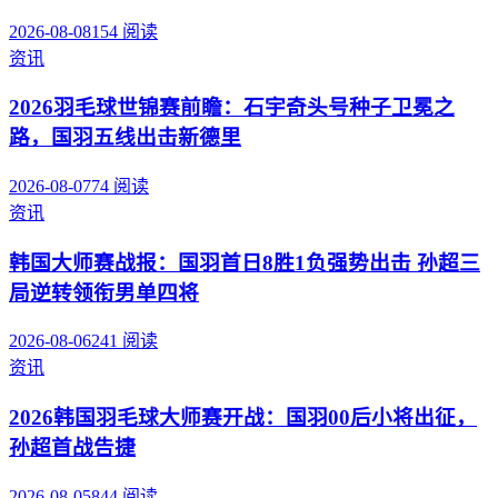
2026-08-08
154
阅读
资讯
2026羽毛球世锦赛前瞻：石宇奇头号种子卫冕之
路，国羽五线出击新德里
2026-08-07
74
阅读
资讯
韩国大师赛战报：国羽首日8胜1负强势出击 孙超三
局逆转领衔男单四将
2026-08-06
241
阅读
资讯
2026韩国羽毛球大师赛开战：国羽00后小将出征，
孙超首战告捷
2026-08-05
844
阅读