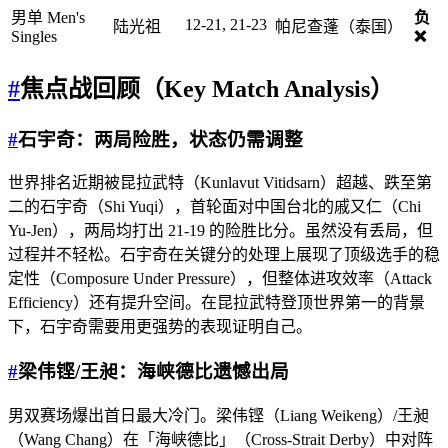
男单 Men's
负
12-21, 21-23
陆光祖
帕尼查蓬（泰国）
Singles
❌
#
焦点战回顾（Key Match Analysis）
#
石宇奇：两局险胜，状态仍需调整
世界排名近期被昆拉武特（Kunlavut Vitidsarn）超越、跌至第
二的石宇奇（Shi Yuqi），首轮面对中国台北的戚又仁（Chi
Yu-Jen），两局均打出 21-19 的险胜比分。虽然没有丢局，但
过程并不轻松。石宇奇在关键分的处理上展现了顶级选手的稳
定性（Composure Under Pressure），但整体进攻效率（Attack
Efficiency）还有提升空间。在昆拉武特登顶世界第一的背景
下，石宇奇需要用更强势的表现证明自己。
#
梁伟铿/王昶：海峡德比遗憾出局
男双赛场爆出首日最大冷门。梁伟铿（Liang Weikeng）/王昶
（Wang Chang）在「海峡德比」（Cross-Strait Derby）中对阵