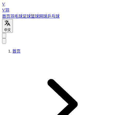
V
V羽
首页
羽毛球
足球
篮球
网球
乒乓球
中文
首页