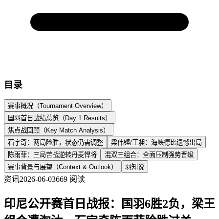
目录
赛事概况（Tournament Overview）
国羽首日战绩总览（Day 1 Results）
焦点战回顾（Key Match Analysis）
石宇奇：两局险胜，状态仍需调整
梁伟铿/王昶：海峡德比遗憾出局
陈雨菲：三局苦战逆转丹麦悍将
混双三组合：全面压制强势晋级
赛事背景与展望（Context & Outlook）
羽知说
资讯
2026-06-03
669
阅读
印尼公开赛首日战报：国羽6胜2负，梁王