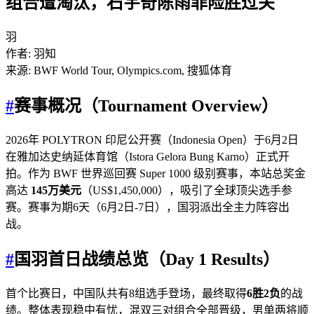
组合遭淘汰，石宇奇陈雨菲险胜过关
羽
作者
:
羽知
来源
:
BWF World Tour, Olympics.com, 搜狐体育
#
赛事概况（Tournament Overview）
2026年 POLYTRON 印尼公开赛（Indonesia Open）于6月2日
在雅加达史纳延体育馆（Istora Gelora Bung Karno）正式开
拍。作为 BWF 世界巡回赛 Super 1000 级别赛事，本站总奖金
高达
145万美元
（US$1,450,000），吸引了全球顶尖选手参
赛。赛事为期6天（6月2日-7日），国羽派出全主力阵容出
战。
#
国羽首日战绩总览（Day 1 Results）
首个比赛日，中国队共有8组选手登场，最终取得
6胜2负
的战
绩。整体表现稳中有忧，混双三对组合全部晋级，男单两将顺