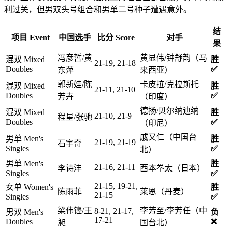
利过关，但男双头号组合和男单二号种子遭遇意外。
结
项目 Event
中国选手
比分 Score
对手
果
冯彦哲/黄
黄显伟/钟舒韵（马
混双 Mixed
胜
21-19, 21-18
Doubles
✅
东萍
来西亚）
郭新娃/陈
卡皮拉/克拉斯托
混双 Mixed
胜
21-11, 21-10
Doubles
✅
芳卉
（印度）
德扬/贝尔纳迪纳
混双 Mixed
胜
21-10, 21-9
程星/张驰
Doubles
✅
（印尼）
戚又仁（中国台
男单 Men's
胜
21-19, 21-19
石宇奇
Singles
✅
北）
男单 Men's
胜
21-16, 21-11
李诗沣
西本拳太（日本）
Singles
✅
21-15, 19-21,
女单 Women's
胜
陈雨菲
莱恩（丹麦）
21-15
Singles
✅
梁伟铿/王
李芳至/李芳任（中
8-21, 21-17,
男双 Men's
负
17-21
Doubles
❌
昶
国台北）