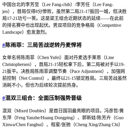
中国台北的李芳至（Lee Fang-chih）/李芳任（Lee Fang-
jen），首局仅得8分惨败，虽然第二局21-17扳回一城，但决胜
局17-21功亏一篑。这是梁王组合近期状态的延续——在此前
的排名赛中也出现起伏。男双项目的竞争格局（Competitive
Landscape）愈发激烈。
#
陈雨菲：三局苦战逆转丹麦悍将
女单名将陈雨菲（Chen Yufei）面对丹麦选手莱恩（Line
Christophersen），首局21-15轻松拿下后，第二局被对手以19-
21扳平。决胜局陈雨菲调整节奏（Pace Adjustment），加强网
前控制（Net Control），最终以21-15锁定胜局。三局苦战虽然
消耗不小，但也为后续轮次提前热身。
#
混双三组合：全面压制强势晋级
混双（Mixed Doubles）是首日国羽最亮眼的项目。冯彦哲/黄
东萍（Feng Yanzhe/Huang Dongping）、郭新娃/陈芳卉（Guo
Xinwa/Chen Fanghui）、程星/张驰（Cheng Xing/Zhang Chi）