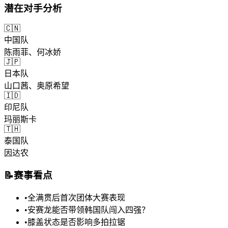
潜在对手分析
🇨🇳
中国队
陈雨菲、何冰娇
🇯🇵
日本队
山口茜、奥原希望
🇮🇩
印尼队
玛丽斯卡
🇹🇭
泰国队
因达农
📝
赛事看点
•
全满贯后首次团体大赛表现
•
安赛龙能否带领韩国队闯入四强？
•
膝盖状态是否影响多拍拉锯