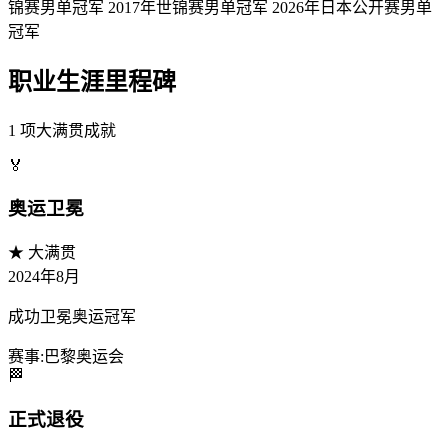
锦赛男单冠军 2017年世锦赛男单冠军 2026年日本公开赛男单
冠军
职业生涯里程碑
1
项大满贯成就
🏅
奥运卫冕
★ 大满贯
2024
年8月
成功卫冕奥运冠军
赛事:
巴黎奥运会
🏁
正式退役