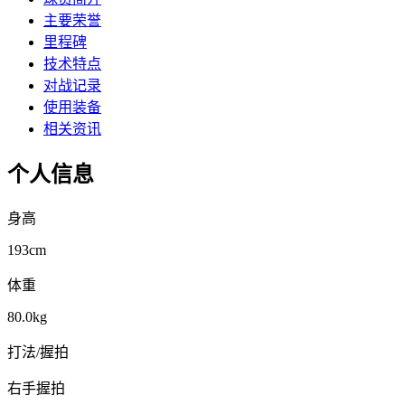
主要荣誉
里程碑
技术特点
对战记录
使用装备
相关资讯
个人信息
身高
193
cm
体重
80.0
kg
打法/握拍
右手握拍