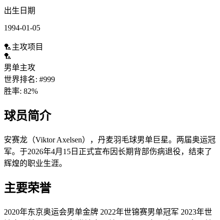
出生日期
1994-01-05
🏸
主攻项目
🏸
男单
主攻
世界排名
:
#
999
胜率
:
82
%
球员简介
安赛龙（Viktor Axelsen），丹麦羽毛球男单巨星。两届奥运冠
军。于2026年4月15日正式宣布因长期背部伤病退役，结束了
辉煌的职业生涯。
主要荣誉
2020年东京奥运会男单金牌 2022年世锦赛男单冠军 2023年世