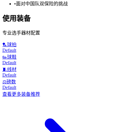
•
面对中国队双保险的挑战
使用装备
专业选手器材配置
🏸
球拍
Default
👟
球鞋
Default
🧵
线材
Default
⚖️
磅数
Default
查看更多装备推荐