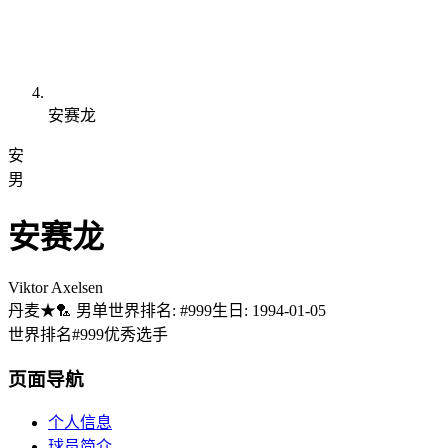
安赛龙
安
男
安赛龙
Viktor Axelsen
丹麦
★
🏸
男单
世界排名
:
#
999
生日
:
1994-01-05
世界排名
#
999
优秀选手
页面导航
个人信息
球员简介