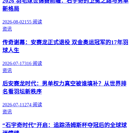
2026 羽毛球世锦赛前瞻：石宇奇的卫冕之路与男单
新格局
2026-08-02
155
阅读
资讯
传奇谢幕：安赛龙正式退役 双金奥运冠军的17年羽
球人生
2026-07-17
316
阅读
资讯
后安赛龙时代：男单权力真空被谁填补？从世界排
名看羽坛新秩序
2026-07-11
274
阅读
资讯
“石宇奇时代”开启：追踪汤姆斯杯夺冠后的全球球