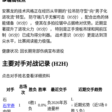
📝
编辑视点
安赛龙
的技术风格正在经历从早期的"拉吊防守型"向"男子化
进攻流"转型。 防守端几乎无懈可击（
85
分），配合出色的体
能储备（
85
分）， 使其在多拍拉锯中占据绝对优势。近期显
著提升了进攻火力（
85
分）， 特别是正手滑板吊球和网前压
制（
85
分）已成为得分利器。 战术意识（
85
分）更是达到顶
尖水平，比赛阅读能力极强。
健康状况:
因长期背部伤病宣布退役
主要对手对战记录 (H2H)
点击对手姓名查看详细资料
总场
对手
胜负
胜率
最近交手
近期交手趋势
次
L
石
0
胜
1
负
2026年苏
↓ 近期劣势（近5场 0
1
0.0
%
石宇奇
负
迪曼杯
胜 5 负）
中国