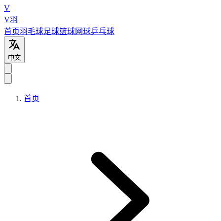
V
V羽
首页
羽毛球
足球
篮球
网球
乒乓球
中文
首页