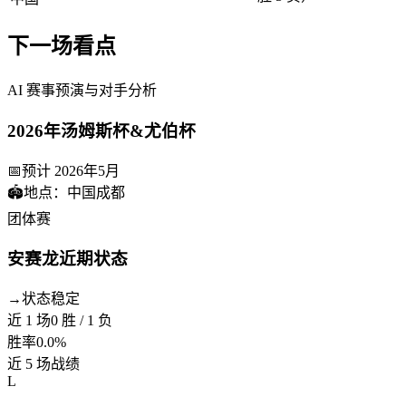
下一场看点
AI 赛事预演与对手分析
2026年汤姆斯杯&尤伯杯
📅
预计 2026年5月
🏟️
地点：中国成都
团体赛
安赛龙
近期状态
→
状态稳定
近
1
场
0
胜
/
1
负
胜率
0.0
%
近 5 场战绩
L