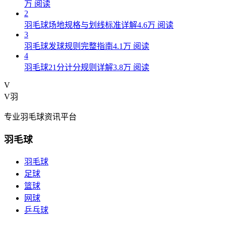
万
阅读
2
羽毛球场地规格与划线标准详解
4.6万
阅读
3
羽毛球发球规则完整指南
4.1万
阅读
4
羽毛球21分计分规则详解
3.8万
阅读
V
V羽
专业羽毛球资讯平台
羽毛球
羽毛球
足球
篮球
网球
乒乓球