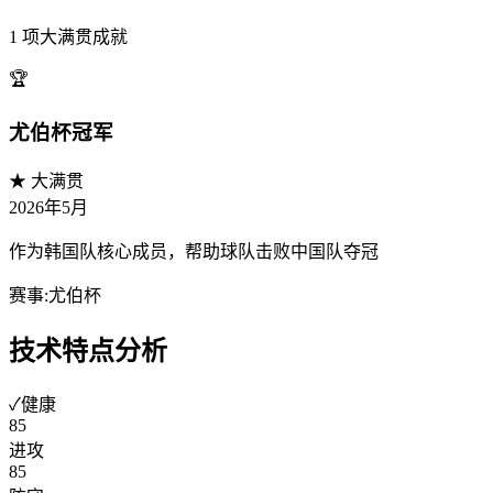
1
项大满贯成就
🏆
尤伯杯冠军
★ 大满贯
2026
年5月
作为韩国队核心成员，帮助球队击败中国队夺冠
赛事:
尤伯杯
技术特点分析
✓
健康
85
进攻
85