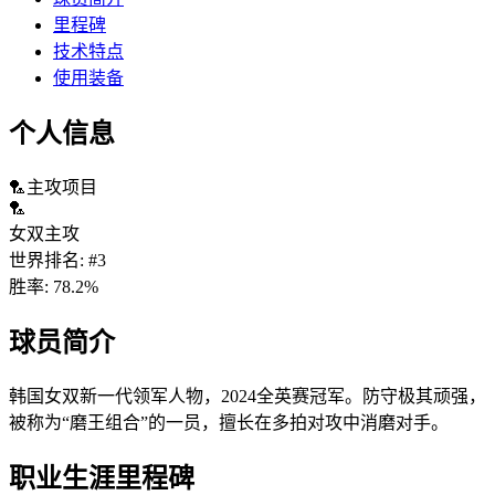
里程碑
技术特点
使用装备
个人信息
🏸
主攻项目
🏸
女双
主攻
世界排名
:
#
3
胜率
:
78.2
%
球员简介
韩国女双新一代领军人物，2024全英赛冠军。防守极其顽强，
被称为“磨王组合”的一员，擅长在多拍对攻中消磨对手。
职业生涯里程碑