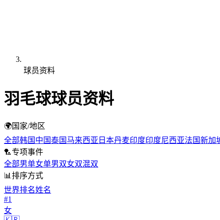
球员资料
羽毛球
球员资料
🌍
国家/地区
全部
韩国
中国
泰国
马来西亚
日本
丹麦
印度
印度尼西亚
法国
新加
🏸
专项事件
全部
男单
女单
男双
女双
混双
📊
排序方式
世界排名
姓名
#1
女
🇰🇷