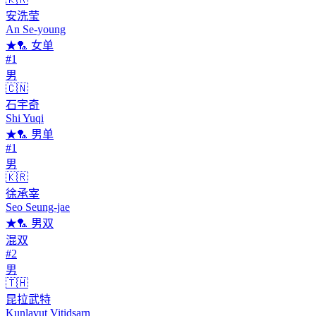
安洗莹
An Se-young
★
🏸
女单
#1
男
🇨🇳
石宇奇
Shi Yuqi
★
🏸
男单
#1
男
🇰🇷
徐承宰
Seo Seung-jae
★
🏸
男双
混双
#2
男
🇹🇭
昆拉武特
Kunlavut Vitidsarn