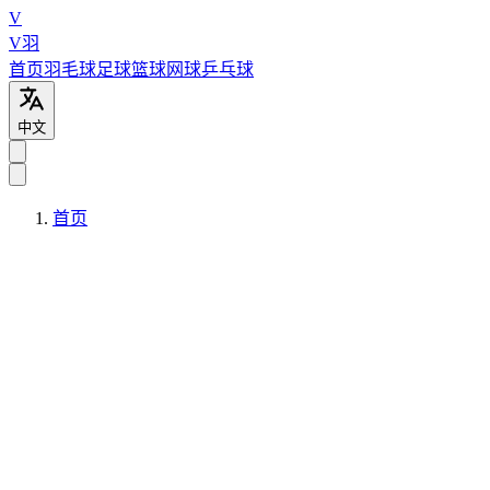
V
V羽
首页
羽毛球
足球
篮球
网球
乒乓球
中文
首页