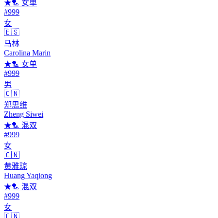
★
🏸
女单
#999
女
🇪🇸
马林
Carolina Marin
★
🏸
女单
#999
男
🇨🇳
郑思维
Zheng Siwei
★
🏸
混双
#999
女
🇨🇳
黄雅琼
Huang Yaqiong
★
🏸
混双
#999
女
🇨🇳