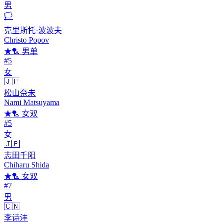
男
🏳️
克里斯托·波波夫
Christo Popov
★
🏸
男单
#5
女
🇯🇵
松山奈未
Nami Matsuyama
★
🏸
女双
#5
女
🇯🇵
志田千阳
Chiharu Shida
★
🏸
女双
#7
男
🇨🇳
李诗沣