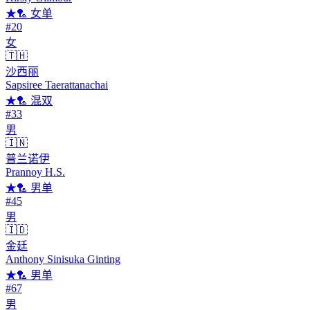
★
🏸
女单
#20
女
🇹🇭
沙西丽
Sapsiree Taerattanachai
★
🏸
混双
#33
男
🇮🇳
普兰诺伊
Prannoy H.S.
★
🏸
男单
#45
男
🇮🇩
金廷
Anthony Sinisuka Ginting
★
🏸
男单
#67
男