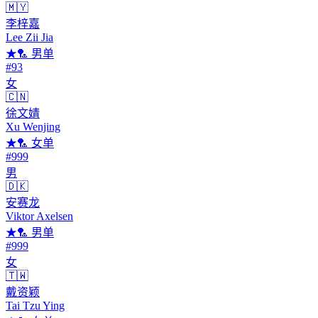
🇲🇾
李梓嘉
Lee Zii Jia
★
🏸
男单
#93
女
🇨🇳
徐文婧
Xu Wenjing
★
🏸
女单
#999
男
🇩🇰
安赛龙
Viktor Axelsen
★
🏸
男单
#999
女
🇹🇼
戴资颖
Tai Tzu Ying