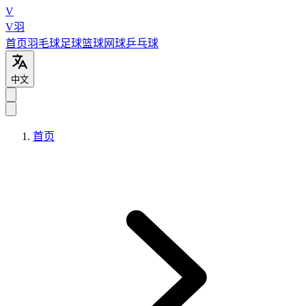
V
V羽
首页
羽毛球
足球
篮球
网球
乒乓球
中文
首页