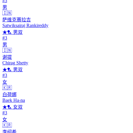
#3
男
🇮🇳
萨维克赛拉吉
Satwiksairaj Rankireddy
★
🏸
男双
#3
男
🇮🇳
谢提
Chirag Shetty
★
🏸
男双
#3
女
🇰🇷
白荷娜
Baek Ha-na
★
🏸
女双
#3
女
🇰🇷
李绍希